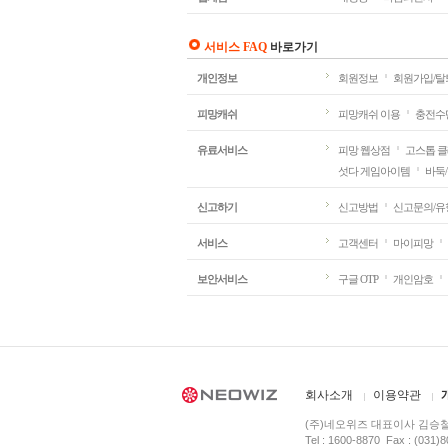
서비스 FAQ
바로가기
개인정보
회원정보
회원가입/탈
피망캐쉬
피망캐쉬 이용
충전수
유료서비스
피망 웹상점
고스톱 
섯다 게임아이템
바둑
신고하기
신고방법
신고문의/유
서비스
고객센터
마이피망
보안서비스
구글 OTP
개인암호
PMANG
회사소개
이용약관
(주)네오위즈 대표이사 김승철
Tel : 1600-8870 Fax : (031)