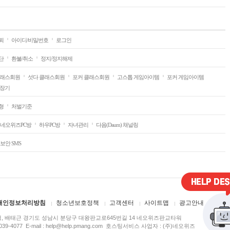
퇴
아이디/비밀번호
로그인
단
환불/취소
정지/정지해제
클래스회원
섯다 클래스회원
포커 클래스회원
고스톱 게임아이템
포커 게임아이템
/장기
형
처벌기준
네오위즈PC방
하우PC방
자녀관리
다음(Daum) 채널링
보안 SMS
개인정보처리방침
청소년보호정책
고객센터
사이트맵
광고안내
, 배태근 경기도 성남시 분당구 대왕판교로645번길 14 네오위즈판교타워
8039-4077 E-mail :
help@help.pmang.com
호스팅서비스 사업자 : (주)네오위즈