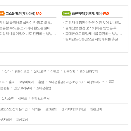
게임을 클릭해도 실행이 안 되고 오류...
피망캐쉬 충전수단은 어떤 것이 있나요...
보유할 수 있는 포커머니 한도는 얼마...
결제정보 변경 및 삭제하는 방법은 무...
피망캐쉬를 게임머니로 전환하는 방법이...
휴대폰으로 피망캐쉬를 충전하는 방법은...
컬쳐랜드상품권으로 피망캐쉬를 충전하는...
섯다
경품이벤트
설치/오류
이벤트
인증현황
권장 브라우저
UCP
로우
훌라
로우바둑이
홀덤
쇼다운 홀덤(Google Play PC)
피망뉴베가스
인증현황
권장 브라우저
쇼다운홀덤
설치/오류
이벤트
권장 브라우저
로도스도 전기 온라인
데카론
실크로드
썬: 리미티드에디션
新천상비
샷온라인
포키포키