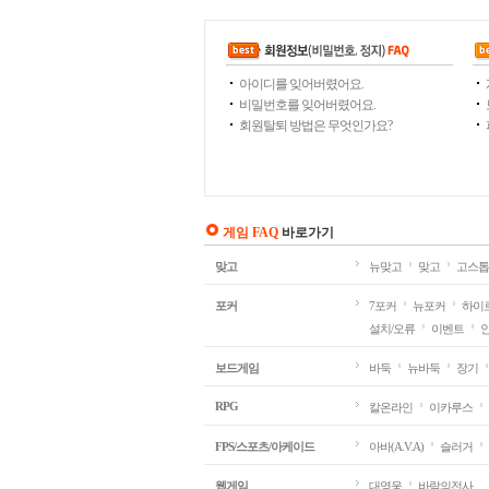
아이디를 잊어버렸어요.
비밀번호를 잊어버렸어요.
회원탈퇴 방법은 무엇인가요?
게임 FAQ
바로가기
맞고
뉴맞고
맞고
고스톱
포커
7포커
뉴포커
하이
설치/오류
이벤트
보드게임
바둑
뉴바둑
장기
RPG
칼온라인
이카루스
FPS/스포츠/아케이드
아바(A.V.A)
슬러거
웹게임
대영웅
바람의전사